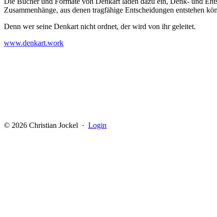
Die Bücher und Formate von Denkart laden dazu ein, Denk- und Entsch
Zusammenhänge, aus denen tragfähige Entscheidungen entstehen kö
Denn wer seine Denkart nicht ordnet, der wird von ihr geleitet.
www.denkart.work
© 2026 Christian Jockel ·
Login