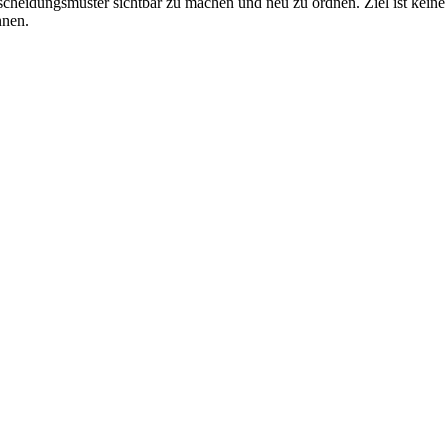
eidungsmuster sichtbar zu machen und neu zu ordnen. Ziel ist keine M
nnen.